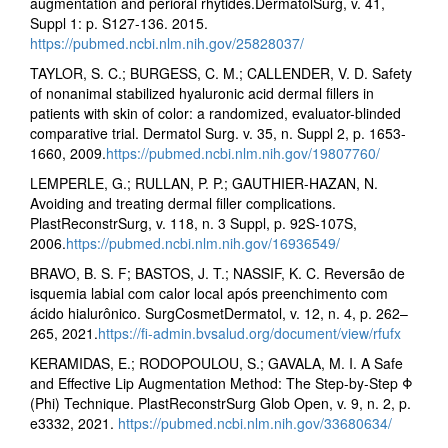
augmentation and perioral rhytides.DermatolSurg, v. 41,
Suppl 1: p. S127-136. 2015.
https://pubmed.ncbi.nlm.nih.gov/25828037/
TAYLOR, S. C.; BURGESS, C. M.; CALLENDER, V. D. Safety
of nonanimal stabilized hyaluronic acid dermal fillers in
patients with skin of color: a randomized, evaluator-blinded
comparative trial. Dermatol Surg. v. 35, n. Suppl 2, p. 1653-
1660, 2009.
https://pubmed.ncbi.nlm.nih.gov/19807760/
LEMPERLE, G.; RULLAN, P. P.; GAUTHIER-HAZAN, N.
Avoiding and treating dermal filler complications.
PlastReconstrSurg, v. 118, n. 3 Suppl, p. 92S-107S,
2006.
https://pubmed.ncbi.nlm.nih.gov/16936549/
BRAVO, B. S. F; BASTOS, J. T.; NASSIF, K. C. Reversão de
isquemia labial com calor local após preenchimento com
ácido hialurônico. SurgCosmetDermatol, v. 12, n. 4, p. 262–
265, 2021.
https://fi-admin.bvsalud.org/document/view/rfufx
KERAMIDAS, E.; RODOPOULOU, S.; GAVALA, M. I. A Safe
and Effective Lip Augmentation Method: The Step-by-Step Φ
(Phi) Technique. PlastReconstrSurg Glob Open, v. 9, n. 2, p.
e3332, 2021.
https://pubmed.ncbi.nlm.nih.gov/33680634/