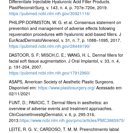
Differentiate Injectable Hyaluronic Acid Filler Products.
PlastReconstrSurg, v. 143, n. 4, p. 707e-720e, 2019.
https://pubmed.ncbi.nlm.nih.gov/30921116/
PHILIPP-DORMSTON, W. G. et al. Consensus statement on
prevention and management of adverse effects following
rejuvenation procedures with hyaluronic acid-based fillers. J
EurAcadDermatolVenereol, v. 31, n. 7, p. 1088–1095, 2017.
https://pubmed.ncbi.nlm.nih.gov/28449190/
DASTOOR, S. F; MISCH,C. E.; WANG, H. L. Dermal fillers for
facial soft tissue augmentation. J Oral Implantol, v. 33, n. 4,
p. 191-204, 2007.
https://pubmed.ncbi.nlm.nih.gov/17912960/
ASAPS, American Society of Aesthetic Plastic Surgeons.
Disponível em:
https://www.plasticsurgery.org/
Acessado em
02/11/2021
FUNT, D.; PAVICIC, T. Dermal fillers in aesthetics: an
overview of adverse events and treatment approaches.
ClinCosmetInvestigDermatol, v. 6, p. 295-316,
2013.
https://www.ncbi.nlm.nih.gov/pmc/articles/PMC3865975/
LEITE, R. G. V.; CARDOSO, T. M. M. Preenchimento labial