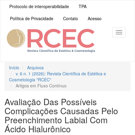
Navegação
Protocolo de interoperabilidade
TPA
Principal
Conteúdo
Política de Privacidade
Contato
Acesso
principal
Barra
Lateral
Toggle
navigati
Início
Arquivos
v. 6 n. 1 (2026): Revista Científica de Estética e
Cosmetologia "RCEC"
Artigos em Fluxo Contínuo
Avaliação Das Possíveis
Complicações Causadas Pelo
Preenchimento Labial Com
Ácido Hialurônico