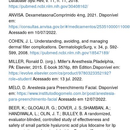
Database Syst Rev, v. 11, n. 11, 2018.
https://pubmed.ncbi.nlm.nih.gov/30408162/
ANVISA. DexametasonaComprimido 4mg, 2021. Disponível
em:
https://consultas.anvisa.gov.br/#/medicamentos/25351000011006
Acessado em 10/07/2022.
COHEN, J. L. Understanding, avoiding, and managing
dermal filler complications. DermatologicSurg, v. 34, p. S92-
S99, 2008.
https://pubmed.ncbi.nlm.nih.gov/18547189/
MILLER, Ronald D. (org.). Miller's Anesthesia.Piladelphia,
PA: Elsevier, 2015. E-book 3576p, 8th Edition.Disponível em:
https://evolve.elsevier.com/cs/product/9780323352192?
role=student
Acessado em: 13 jul. 2022.
MELO, D. Anestesia para Preenchimento Facial. Disponível
em:
https://www.institutodiogomelo.com.br/post/anestesia-
para-preenchimento-facial
Acessado em 12/07/2022.
BEER, K.; GLOGAU,R. G.; DOVER, J. S.;SHAMBAN, A.;
HANDIWALA, L.; OLIN, J. T.; BULLEY, B. A randomized,
evaluator-blinded, controlled study of effectiveness and
safety of small particle hyaluronic acid plus lidocaine for lip