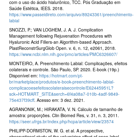
com o uso do ácido hialurônico, TCC. Pós Graduação em
Saúde Estética, IEES. 2018.
https://www.passeidireto.com/arquivo/89243361/preenchimento-
labial
SNOZZI, P.; VAN LOGHEM, J. A. J. Complication
Management following Rejuvenation Procedures with
Hyaluronic Acid Fillers-an Algorithm-based Approach.
PlastReconstrSurgGlob Open. v. 6, n. 12, e2061, 2018.
https://www.ncbi.nlm.nih.gov/pmc/articles/PMC6326607/
MONTEIRO, A. Preenchimento Labial: Complicações, efeitos
colaterais e controle. São Paulo, SP. 2020. E-book (19p.)
Disponível em:
https://hotmart.com/pt-
br/marketplace/produtos/e-book-preenchimento-labial-
complicacoesefeitoscolateraisecontrole/E62445951L?
sck=HOTMART_SITE&serch=6f4a08a7-010b-4adf-9849-
75e437f39cff
. Acesso em: 3 dez. 2021.
AGRANONIK, M.; HIRAKATA, V. N. Cálculo de tamanho de
amostra: proporções. Clin Biomed Res, v. 31, n. 3, 2011.
https://seer.ufrgs.br/index.php/hcpa/article/view/23574
PHILIPP-DORMSTON, W. G. et al. A prospective,
observational study of the volumizing effect of open-label