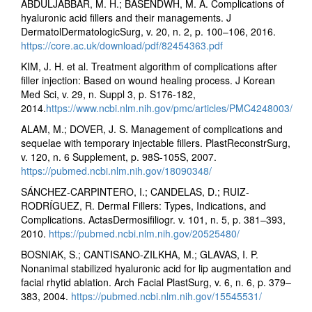
ABDULJABBAR, M. H.; BASENDWH, M. A. Complications of
hyaluronic acid fillers and their managements. J
DermatolDermatologicSurg, v. 20, n. 2, p. 100–106, 2016.
https://core.ac.uk/download/pdf/82454363.pdf
KIM, J. H. et al. Treatment algorithm of complications after
filler injection: Based on wound healing process. J Korean
Med Sci, v. 29, n. Suppl 3, p. S176-182,
2014.
https://www.ncbi.nlm.nih.gov/pmc/articles/PMC4248003/
ALAM, M.; DOVER, J. S. Management of complications and
sequelae with temporary injectable fillers. PlastReconstrSurg,
v. 120, n. 6 Supplement, p. 98S-105S, 2007.
https://pubmed.ncbi.nlm.nih.gov/18090348/
SÁNCHEZ-CARPINTERO, I.; CANDELAS, D.; RUIZ-
RODRÍGUEZ, R. Dermal Fillers: Types, Indications, and
Complications. ActasDermosifiliogr. v. 101, n. 5, p. 381–393,
2010.
https://pubmed.ncbi.nlm.nih.gov/20525480/
BOSNIAK, S.; CANTISANO-ZILKHA, M.; GLAVAS, I. P.
Nonanimal stabilized hyaluronic acid for lip augmentation and
facial rhytid ablation. Arch Facial PlastSurg, v. 6, n. 6, p. 379–
383, 2004.
https://pubmed.ncbi.nlm.nih.gov/15545531/