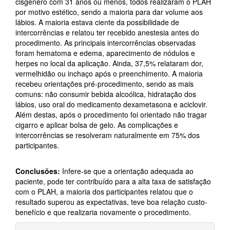
cisgênero com 31 anos ou menos, todos realizaram o PLAH
por motivo estético, sendo a maioria para dar volume aos
lábios. A maioria estava ciente da possibilidade de
intercorrências e relatou ter recebido anestesia antes do
procedimento. As principais intercorrências observadas
foram hematoma e edema, aparecimento de nódulos e
herpes no local da aplicação. Ainda, 37,5% relataram dor,
vermelhidão ou inchaço após o preenchimento. A maioria
recebeu orientações pré-procedimento, sendo as mais
comuns: não consumir bebida alcoólica, hidratação dos
lábios, uso oral do medicamento dexametasona e aciclovir.
Além destas, após o procedimento foi orientado não tragar
cigarro e aplicar bolsa de gelo. As complicações e
intercorrências se resolveram naturalmente em 75% dos
participantes.
Conclusões:
Infere-se que a orientação adequada ao
paciente, pode ter contribuído para a alta taxa de satisfação
com o PLAH, a maioria dos participantes relatou que o
resultado superou as expectativas, teve boa relação custo-
benefício e que realizaria novamente o procedimento.
Detalhes