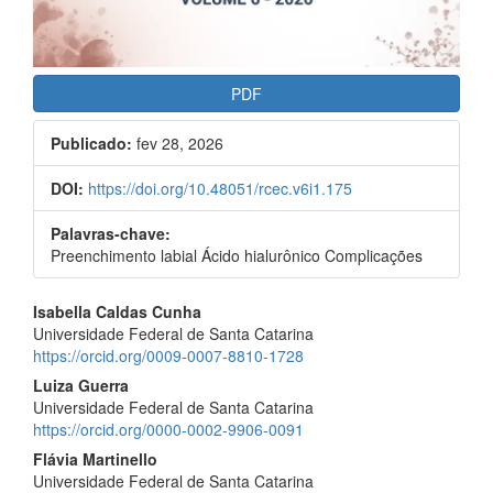
PDF
Publicado:
fev 28, 2026
DOI:
https://doi.org/10.48051/rcec.v6i1.175
Palavras-chave:
Preenchimento labial Ácido hialurônico Complicações
Conteúdo
Isabella Caldas Cunha
do
Universidade Federal de Santa Catarina
https://orcid.org/0009-0007-8810-1728
artigo
principal
Luiza Guerra
Universidade Federal de Santa Catarina
https://orcid.org/0000-0002-9906-0091
Flávia Martinello
Universidade Federal de Santa Catarina