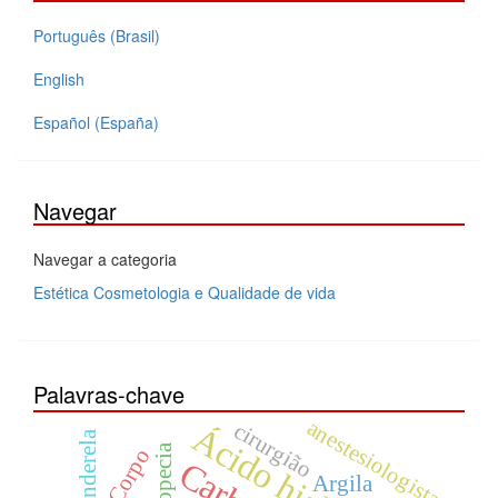
Português (Brasil)
English
Español (España)
Navegar
Navegar a categoria
Estética Cosmetologia e Qualidade de vida
Palavras-chave
anestesiologista
cirurgião
alopecia
Corpo
Argila