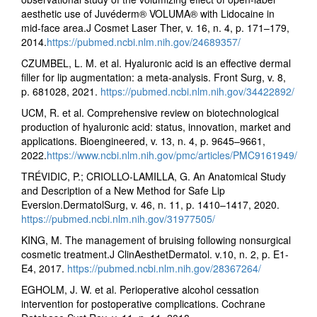
aesthetic use of Juvéderm® VOLUMA® with Lidocaine in
mid-face area.J Cosmet Laser Ther, v. 16, n. 4, p. 171–179,
2014.
https://pubmed.ncbi.nlm.nih.gov/24689357/
CZUMBEL, L. M. et al. Hyaluronic acid is an effective dermal
filler for lip augmentation: a meta-analysis. Front Surg, v. 8,
p. 681028, 2021.
https://pubmed.ncbi.nlm.nih.gov/34422892/
UCM, R. et al. Comprehensive review on biotechnological
production of hyaluronic acid: status, innovation, market and
applications. Bioengineered, v. 13, n. 4, p. 9645–9661,
2022.
https://www.ncbi.nlm.nih.gov/pmc/articles/PMC9161949/
TRÉVIDIC, P.; CRIOLLO-LAMILLA, G. An Anatomical Study
and Description of a New Method for Safe Lip
Eversion.DermatolSurg, v. 46, n. 11, p. 1410–1417, 2020.
https://pubmed.ncbi.nlm.nih.gov/31977505/
KING, M. The management of bruising following nonsurgical
cosmetic treatment.J ClinAesthetDermatol. v.10, n. 2, p. E1-
E4, 2017.
https://pubmed.ncbi.nlm.nih.gov/28367264/
EGHOLM, J. W. et al. Perioperative alcohol cessation
intervention for postoperative complications. Cochrane