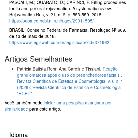
PASCALI, M.; QUARATO, D.; CARINCI, F. Filling procedures
for lip and perioral rejuvenation: A systematic review.
Rejuvenation Res, v. 21, n. 6, p. 553-559, 2018.
https://pubmed.ncbi.nlm.nih.gov/29911505/
BRASIL. Conselho Federal de Farmácia. Resolução Nº 669,
de 13 de maio de 2018.
https://www.legisweb.com.br/legislacao/?id=371962
Artigos Semelhantes
Patricia Batista Rohr, Ana Caroline Tissiani,
Reação
granulomatosa após o uso de preenchedores faciais
,
Revista Científica de Estética e Cosmetologia: v. 6 n. 1
(2026): Revista Científica de Estética e Cosmetologia
"RCEC"
Você também pode
iniciar uma pesquisa avançada por
similaridade
para este artigo.
Idioma