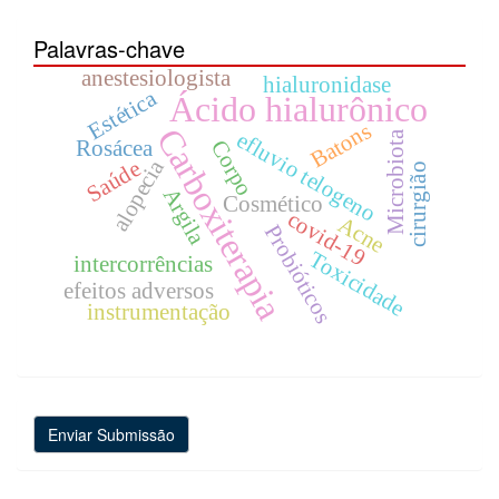
Palavras-chave
anestesiologista
hialuronidase
Estética
Ácido hialurônico
Batons
Carboxiterapia
efluvio telogeno
Microbiota
Corpo
Rosácea
alopecia
Saúde
cirurgião
Argila
Cosmético
covid-19
Acne
Probióticos
Toxicidade
intercorrências
efeitos adversos
instrumentação
Enviar
Enviar Submissão
Submissão