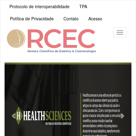
Navegação
Protocolo de interoperabilidade
TPA
Principal
Conteúdo
Política de Privacidade
Contato
Acesso
principal
Barra
Lateral
Toggle
navigati
Previous
Next