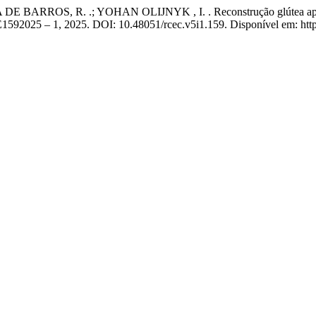
ARROS, R. .; YOHAN OLIJNYK , I. . Reconstrução glútea após compl
p. E1592025 – 1, 2025. DOI: 10.48051/rcec.v5i1.159. Disponível em: http