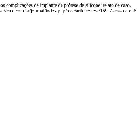
icações de implante de prótese de silicone: relato de caso.
s://rcec.com.br/journal/index.php/rcec/article/view/159. Acesso em: 6