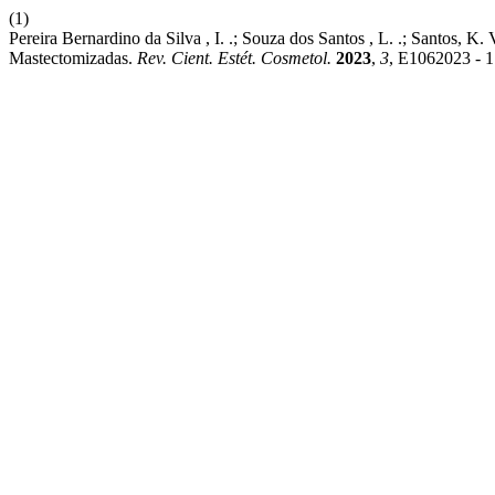
(1)
Pereira Bernardino da Silva , I. .; Souza dos Santos , L. .; Santos, K
Mastectomizadas.
Rev. Cient. Estét. Cosmetol.
2023
,
3
, E1062023 - 1