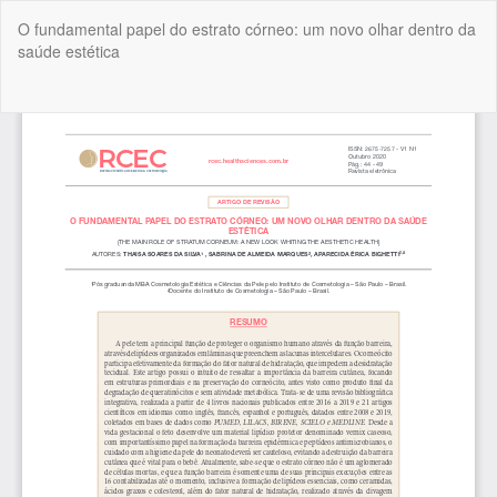
Voltar
O fundamental papel do estrato córneo: um novo olhar dentro da
aos
saúde estética
Detalhes
do
Artigo
Bai
Ba
P